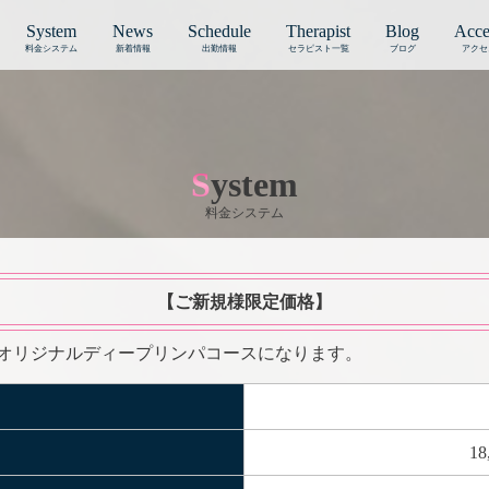
System
News
Schedule
Therapist
Blog
Acce
料金システム
新着情報
出勤情報
セラピスト一覧
ブログ
アクセ
System
料金システム
【ご新規様限定価格】
nRen オリジナルディープリンパコースになります。
18