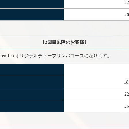
2
2
【2回目以降のお客様】
a RenRen オリジナルディープリンパコースになります。
18
2
2