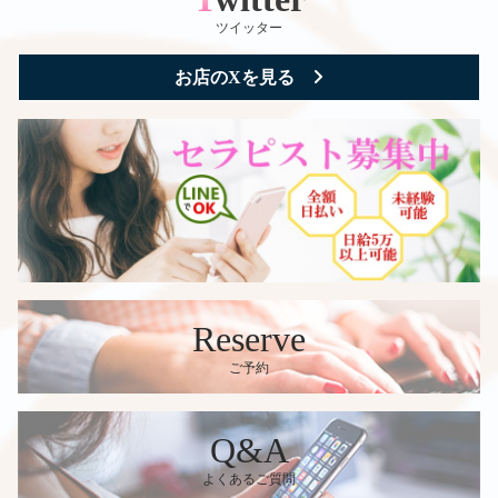
★東村さん体験取材ブログ↓
21000円→19000円 150分コース25000
ツイッター
https://kmp2-taro.net/nihonbashi-
円→23000円 で提供させて頂きます 丁
aromarenren-02/ ★富田さん体験取材ブ
寧にリンパマッサージを施術したコー
お店のXを見る
ログ↓ https://blog.momipara.jp/tokyo-
スです。 カラダもココロも癒しをお
area/tokyo-009/momitaiken-508/ ★08月06
求めのお客様におススメのコース。
日(木)出勤予定です ★逢沢さん18:00～
ワンランク上の夢のような時間に包ま
★麻木さん20:00～ ★咲村さん21:00～
れます。 地域NO1メンズエステ宣言
お電話お待ちしております
です↓お得な情報もりだくさん
https://www.esthe-ranking.jp/nihonbashi/
★東村さん体験取材ブログ↓
https://kmp2-taro.net/nihonbashi-
aromarenren-02/ ★富田さん体験取材ブ
ログ↓ https://blog.momipara.jp/tokyo-
Reserve
area/tokyo-009/momitaiken-508/ ★08月05
日(水)出勤予定です ★神坂さん17:00～
ご予約
★大野さん20:00～ ★咲村さん21:00～
★金村さん21:00～ お電話お待ちして
おります
Q&A
よくあるご質問