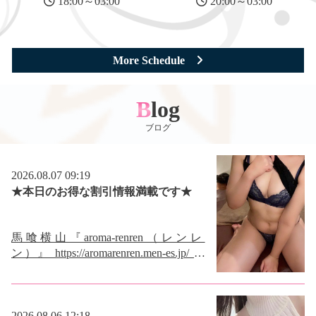
18:00～03:00
20:00～03:00
More Schedule
Blog
ブログ
2026.08.07 09:19
★本日のお得な割引情報満載です★
馬喰横山『aroma-renren（レンレ
ン）』 https://aromarenren.men-es.jp/ ワ
ンルームの完全個室でゆったりしたお
時間をお約束いたします。 ただいま
オープン記念イベント実施中です! 今
だけ入会金 無料 オールタイム90分以
2026.08.06 12:18