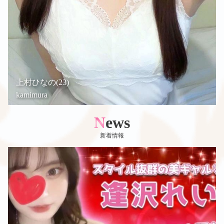
上村ひなの(23)
kamimura
News
新着情報