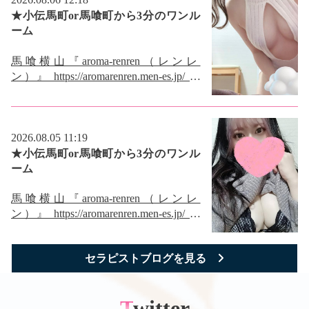
上のコースが割引になります 90分コ
★小伝馬町or馬喰町から3分のワンル
ース17000円→15000円 120分コース
ーム
21000円→19000円 150分コース25000
円→23000円 で提供させて頂きます 丁
馬喰横山『aroma-renren（レンレ
寧にリンパマッサージを施術したコー
ン）』 https://aromarenren.men-es.jp/ ワ
スです。 カラダもココロも癒しをお
ンルームの完全個室でゆったりしたお
求めのお客様におススメのコース。
時間をお約束いたします。 ただいま
ワンランク上の夢のような時間に包ま
オープン記念イベント実施中です! 今
れます。 地域NO1メンズエステ宣言
だけ入会金 無料 オールタイム90分以
2026.08.05 11:19
です↓お得な情報もりだくさん
上のコースが割引になります 90分コ
★小伝馬町or馬喰町から3分のワンル
https://www.esthe-ranking.jp/nihonbashi/
ース17000円→15000円 120分コース
ーム
★東村さん体験取材ブログ↓
21000円→19000円 150分コース25000
https://kmp2-taro.net/nihonbashi-
円→23000円 で提供させて頂きます 丁
馬喰横山『aroma-renren（レンレ
aromarenren-02/ ★富田さん体験取材ブ
寧にリンパマッサージを施術したコー
ン）』 https://aromarenren.men-es.jp/ ワ
ログ↓ https://blog.momipara.jp/tokyo-
スです。 カラダもココロも癒しをお
ンルームの完全個室でゆったりしたお
area/tokyo-009/momitaiken-508/ ★08月07
求めのお客様におススメのコース。
時間をお約束いたします。 ただいま
日(金)出勤予定です ★麻木さん10:00～
ワンランク上の夢のような時間に包ま
セラピストブログを見る
オープン記念イベント実施中です! 今
★早川さん11:00～ ★神坂さん18:00～
れます。 地域NO1メンズエステ宣言
だけ入会金 無料 オールタイム90分以
★大野さん20:00～ お電話お待ちして
です↓お得な情報もりだくさん
上のコースが割引になります 90分コ
Twitter
おります
https://www.esthe-ranking.jp/nihonbashi/
ース17000円→15000円 120分コース