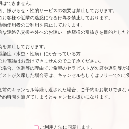
用はできません。
言、嫌がらせ・性的サービスの強要は禁止しております。
のお客様や近隣の迷惑になる行為を禁止しております。
薬物使用者のご利用を禁止しております。
的な連絡先交換や外へのお誘い、他店様の引抜きを目的とした
為を禁止しております。
感染症（水虫・性病）にかかっている方
のお電話はお受けできませんのでご了承ください。
の場合、体調等の理由でご希望のセラピストが欠席や遅刻等が
ピストが欠席した場合等は、キャンセルもしくはフリーでのご
直前のキャンセル等繰り返された場合、ご予約をお取りできな
上予約時間を過ぎてしまうとキャンセル扱いになります。
ご利用方法に同意します。